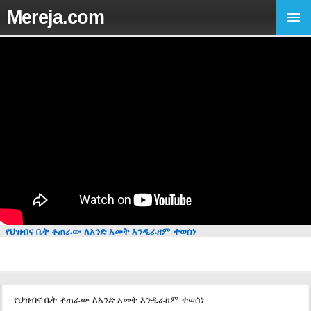
Mereja.com
የህዝብና ቤት ቆጠራው ለአንድ አመት እንዲራዘም ተወሰነ
የህዝብና ቤት ቆጠራው ለአንድ አመት እንዲራዘም ተወሰነ