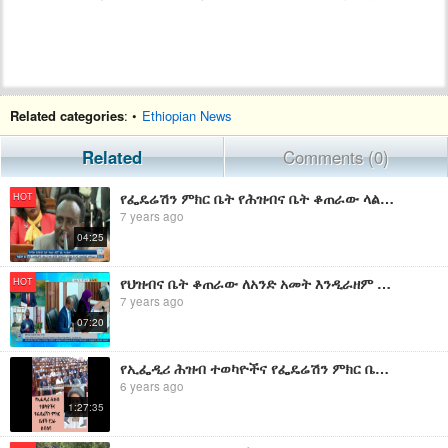
Related categories
: •
Ethiopian News
Related
Comments (0)
የፌዴሬሽን ምክር ቤት የሕዝብና ቤት ቆጠራው ላልተወሰነ ጊዜ እንዲራዘም ወስኗል፡፡
HOT
7 years ago
04:25
የህዝብና ቤት ቆጠራው ለአንድ አመት እንዲራዘም ተወሰነ
HOT
7 years ago
07:20
የኢፌዲሪ ሕዝብ ተወካዮችና የፌዴሬሽን ምክር ቤቶች የጋራ ስብሰባ | EBC
6 years ago
1:27:35