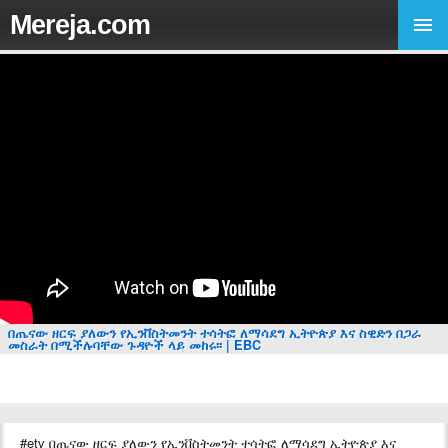
Mereja.com
በጤናው ዘርፍ ያለውን የኢንቨስትመንት ተሳትፎ ለማሳደግ ኢትዮጵያ እና ስዊድን በጋራ
መስራት በሚችሉባቸው ጉዳዮች ላይ መከሩ፡፡ | EBC
#etv በጤናው ዘርፍ ያለውን የኢንቨስትመንት ተሳትፎ ለማሳደግ ኢትዮጵያ እና