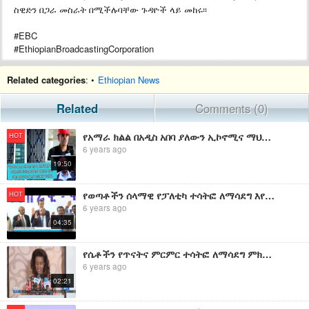
ስዊድን በጋራ መስራት በሚችሉባቸው ጉዳዮች ላይ መከሩ፡፡
#EBC
#EthiopianBroadcastingCorporation
Related categories
: •
Ethiopian News
Related
Comments (0)
የአማራ ክልል በአዲስ አበባ ያለውን ኢኮኖሚና ማህበራዊ ተሳትፎ ለማሳደግ አየሰራ መሆኑን ርዕሰ መስተዳድር አቶ ተመስገን ጥሩነህ ተናገር።
HOT
6 years ago
19:50
የወጣቶችን ሰላማዊ የፓለቲካ ተሳትፎ ለማሳደግ እየተሰራ ነው
HOT
6 years ago
04:35
የሴቶችን የጥናትና ምርምር ተሳትፎ ለማሳደግ ምክክር ተደረገ|etv
6 years ago
02:21