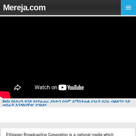
Mereja.com
#etv በአፍሪካ ቀንድ እየተፈጠረ ያለውን ሰላም ለማስቀጠል ሀገራት በጋራ ብልጽግና ላይ
መስራት እንዳለባቸው ተገለጸ፡፡
Ethiopian Broadcasting Corporation is a national media which