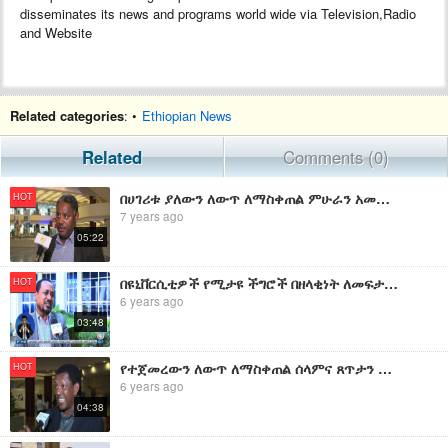
disseminates its news and programs world wide via Television,Radio
and Website
Related categories
: •
Ethiopian News
Related
Comments (0)
በሀገሪቱ ያለውን ለውጥ ለማስቀጠል ምሁራን አመራሮችን ማሰልጠን እንደሚገባቸው ተነገረ
HOT
7 years ago
05:22
በዩኒቨርሲቲዎች የሚታዩ ችግሮች በዘላቂነት ለመፍታት መንግስትና ማህበረሰቡ ተቀራርበው መስራት እንዳለባቸው የዩኒቨርሲቲ ሰራተኞች ተናገሩ።
HOT
6 years ago
03:48
የተጀመረውን ለውጥ ለማስቀጠል ሰላምና ጸጥታን ማስፈን እንደሚገባ ተገለጸ
HOT
6 years ago
04:38