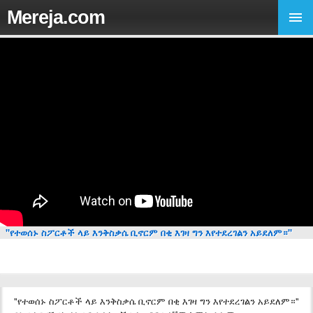
Mereja.com
"የተወሰኑ ስፖርቶች ላይ እንቅስቃሴ ቢኖርም በቂ እገዛ ግን እየተደረገልን አይደለም።"
"የተወሰኑ ስፖርቶች ላይ እንቅስቃሴ ቢኖርም በቂ እገዛ ግን እየተደረገልን አይደለም።"