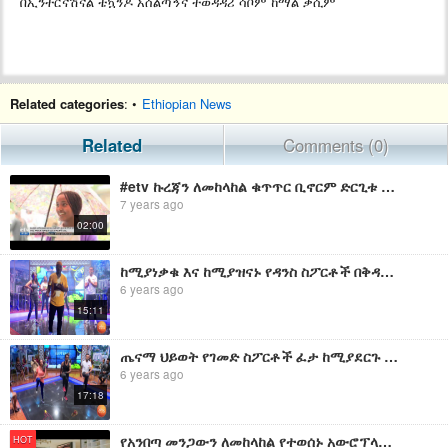
በኢንተርናሽናል ቴኳንዶ አሰልጣኝና ተወዳዳሪ ሳቮም ከማል ቃሲም
Related categories
: •
Ethiopian News
Related
Comments (0)
#etv ኩረጃን ለመከላከል ቁጥጥር ቢኖርም ድርጊቱ ሙሉ በሙሉ እንዳልተወገደ ተማሪዎች ገለጹ፡፡
7 years ago
02:00
ከሚያነቃቁ እና ከሚያዝናኑ የዳንስ ስፖርቶች በቅዳሜ ከሰዓት
6 years ago
15:11
ጤናማ ህይወት የገመድ ስፖርቶች ፈታ ከሚያደርጉ እንቅስቃሴዎች ጋር ከቅዳሜን ከሰዓት
6 years ago
17:18
የአንበጣ መንጋውን ለመከላከል የተወሰኑ አውሮፕላኖች የገቡ ሲሆን በዚህም ሳምንትም ተጨማሪ አውሮፕላኖች ይገባሉ። ጠ/ሚ አቢይ አህመድ
HOT