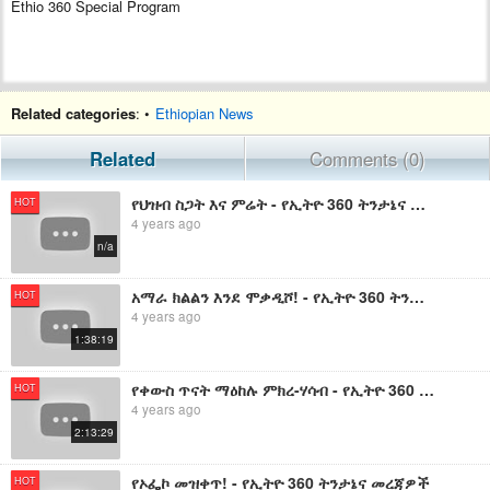
Ethio 360 Special Program
Related categories
: •
Ethiopian News
Related
Comments (0)
የህዝብ ስጋት እና ምሬት - የኢትዮ 360 ትንታኔና መረጃዎች
HOT
4 years ago
n/a
አማራ ክልልን እንደ ሞቃዲሾ! - የኢትዮ 360 ትንታኔና መረጃዎች
HOT
4 years ago
1:38:19
የቀውስ ጥናት ማዕከሉ ምክረ-ሃሳብ - የኢትዮ 360 ትንታኔና መረጃዎች
HOT
4 years ago
2:13:29
የኦፌኮ መዝቀጥ! - የኢትዮ 360 ትንታኔና መረጃዎች
HOT