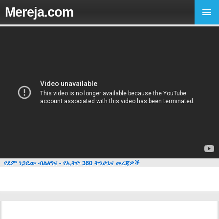
Mereja.com
የደም ነጋዴው ብልፅግና - የኢትዮ 360 ትንታኔና መረጃዎች