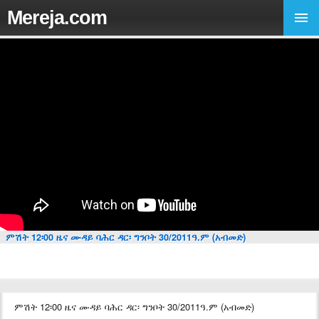
Mereja.com
ምሽት 12፡00 ዜና ሙዳይ ባሕር ዳር፡ ግንቦት 30/2011ዓ.ም (አብመድ)
ምሽት 12፡00 ዜና ሙዳይ ባሕር ዳር፡ ግንቦት 30/2011ዓ.ም (አብመድ)