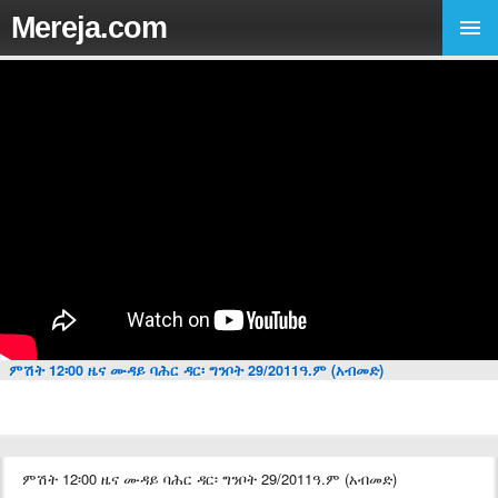
Mereja.com
ምሽት 12፡00 ዜና ሙዳይ ባሕር ዳር፡ ግንቦት 29/2011ዓ.ም (አብመድ)
ምሽት 12፡00 ዜና ሙዳይ ባሕር ዳር፡ ግንቦት 29/2011ዓ.ም (አብመድ)