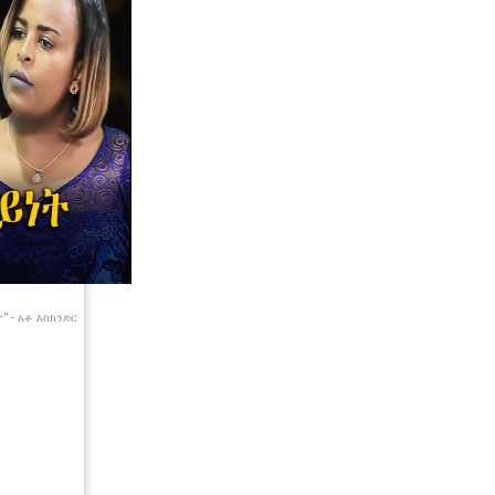
” - አቶ እስክንድር