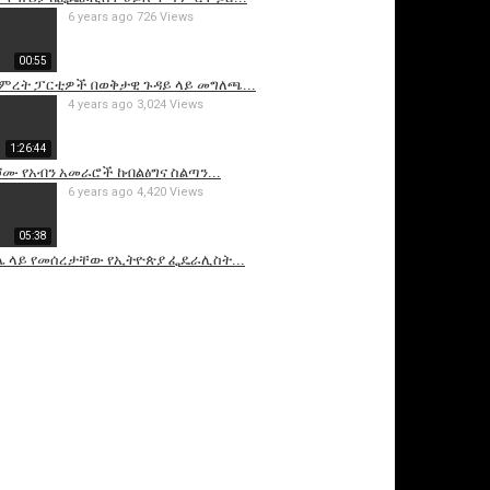
6 years ago
726 Views
00:55
ጥምረት ፓርቲዎች በወቅታዊ ጉዳይ ላይ መግለጫ...
4 years ago
3,024 Views
1:26:44
ሾሙ የአብን አመራሮች ከብልፅግና ስልጣን...
6 years ago
4,420 Views
05:38
 ላይ የመሰረታቸው የኢትዮጵያ ፌዴራሊስት...