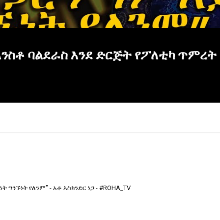
ንስቶ ባልደራስ እንደ ድርጅት የፖለቲካ ጥምረት 
ነት ግንኙነት የለንም” - አቶ እስክንድር ነጋ - #ROHA_TV
×
Report
this