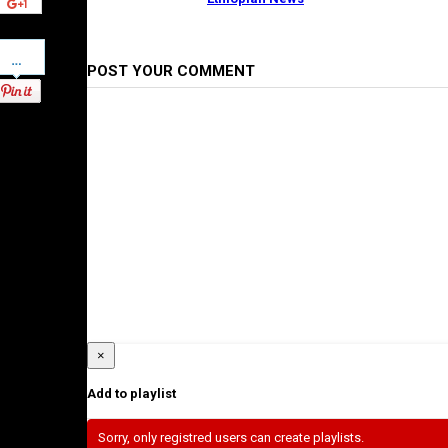
Pinterest
POST YOUR COMMENT
×
Add to playlist
Sorry, only registred users can create playlists.