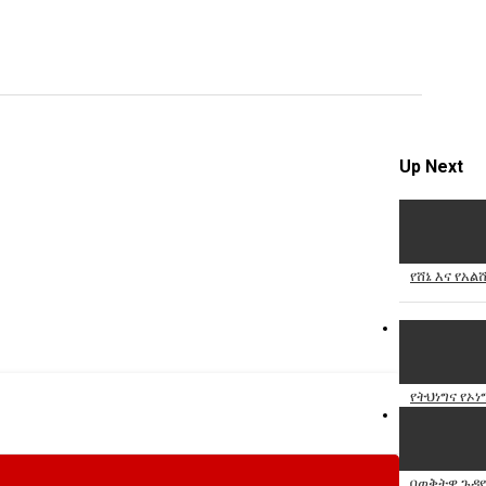
video
Specify
Reason
Up Next
Cancel
Report th
የሸኔ እና የአ
የትህነግና የኦ
በወቅትዊ ጉዳ