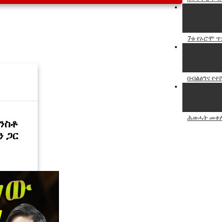
7ቱ የኦሮሞ 
በብልፅግና የተ
ሕወሓት መቀሌ
አንስቶ
ን ጋር