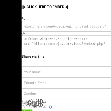
|||> CLICK HERE TO EMBED <|||
Share via Email