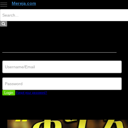
Mereja.com
×
Close
Sign in
Username/Email
Password
Login
Forgot your password?