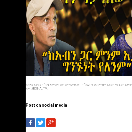
የመአዛ እንግዳ - "ሕግ እየጣስን ነው የምንታገለው " - “ከአብን ጋር ምንም አይነት ግንኙነት የለንም
ነጋ - #ROHA_TV...
Post on social media