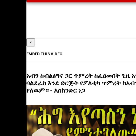
×
EMBED THIS VIDEO
አብን ከብልፅግና ጋር ጥምረት ከፈፀመበት ጊዜ 
ባልደራስ እንደ ድርጅት የፖለቲካ ጥምረት ከአብ
የለዉም። - እስክንድር ነጋ