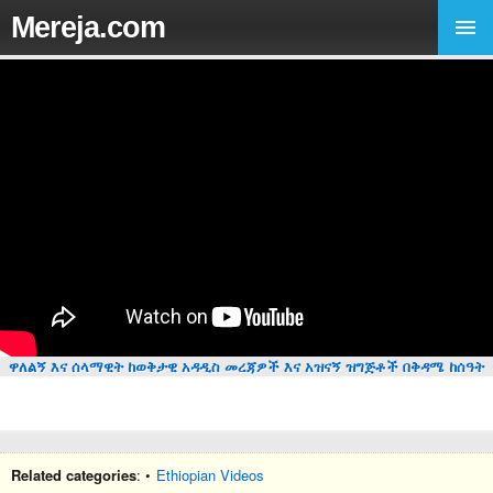
Mereja.com
ዋለልኝ እና ሰላማዊት ከወቅታዊ አዳዲስ መረጃዎች እና አዝናኝ ዝግጅቶች በቅዳሜ ከሰዓት
Related categories
: •
Ethiopian Videos