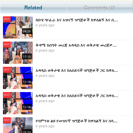
Related
Comments (0)
ከቡሄ ጭፈራ እና አዝናኝ ዝግጅቶች ከዋለልኝ እና ሰላማዊት ጋር በቅዳሜ ከሰዓት
HOT
6 years ago
08:26
ቅዳሜ ከሰዓት መረጃ አዳዲስ እና ወቅታዊ መረጃዎች በዋለልኝ እና ሰላማዊት /Kidamen Keseat Mereja With Walelgn & Selam
HOT
6 years ago
13:10
አዳዲስ ወቅታዊ እና ከአስደሳች ዝግጅቶች ጋር ከዋለልኝ እና ሰላማዊት ጋር
HOT
6 years ago
13:08
አዳዲስ ወቅታዊ እና ከአስደሳች ዝግጅቶች ጋር ከዋለልኝ እና ሰላማዊት ጋር
HOT
6 years ago
13:08
የሳምንቱ ልዩ የመዝናኛ ዝግጅቶች ከዋለልኝ እና ሰላማዊት ጋር ከቅዳሜ ከሰዓት
HOT
6 years ago
09:39