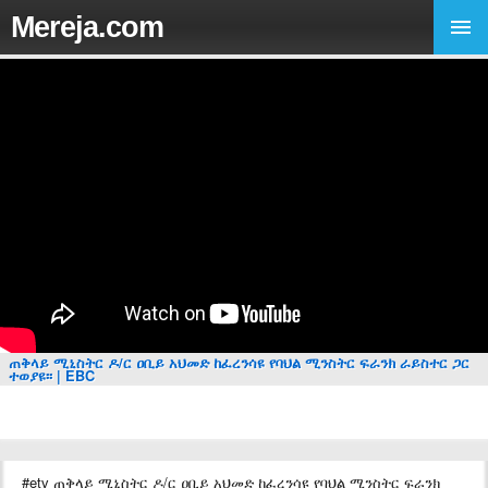
Mereja.com
ጠቅላይ ሚኒስትር ዶ/ር ዐቢይ አህመድ ከፈረንሳዩ የባህል ሚንስትር ፍራንክ ራይስተር ጋር
ተወያዩ፡፡ | EBC
#etv ጠቅላይ ሚኒስትር ዶ/ር ዐቢይ አህመድ ከፈረንሳዩ የባህል ሚንስትር ፍራንክ