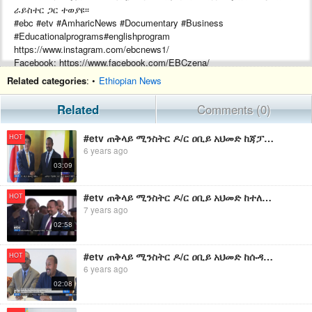
ራይስተር ጋር ተወያዩ፡፡
#ebc #etv #AmharicNews #Documentary #Business
#Educationalprograms#englishprogram
https://www.instagram.com/ebcnews1/
Facebook: https://www.facebook.com/EBCzena/
About us: https://www.ebc.et
Related categories
: •
Ethiopian News
#ebc #etv #AmharicNews #Documentary #Business
Related
Comments (0)
#Educationalprograms#englishprogram
https://www.instagram.com/ebcnews1/
#etv ጠቅላይ ሚንስትር ዶ/ር ዐቢይ አህመድ ከጃፓን አቻቸው ሺንዞ አቤ ጋር ተወያዩ ፡፡
HOT
Facebook: https://www.facebook.com/EBCzena/
6 years ago
About us: https://www.ebc.et
03:09
#EBC
#etv ጠቅላይ ሚንስትር ዶ/ር ዐቢይ አህመድ ከተለያዩ የፖለቲካ ፓርቲ አመራሮች ጋር ተወያዩ፡፡
HOT
#EthiopianBroadcastingCorporation
7 years ago
02:58
#etv ጠቅላይ ሚንስትር ዶ/ር ዐቢይ አህመድ ከሱዳን የነፃነትና የለውጥ ሀይሎች አባላት ጋር በካርቱም ተወያዩ፡፡
HOT
6 years ago
02:08