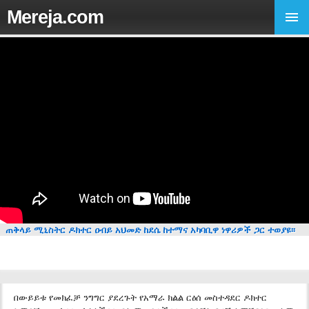
Mereja.com
ጠቅላይ ሚኒስትር ዶክተር ዐብይ አህመድ ከደሴ ከተማና አካባቢዋ ነዋሪዎች ጋር ተወያዩ፡፡
በውይይቱ የመክፈቻ ንግግር ያደረጉት የአማራ ክልል ርዕሰ መስተዳደር ዶክተር