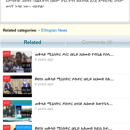
አምባቸው መኮንን ‹‹ክልላችንን ብሎም ሀገራችንን ወደተሻለ ደረጃ ለማሸጋገር ሠላም
ወሳኝ ጉዳይ ነው›› ብለዋል፡፡
Related categories
: •
Ethiopian News
Related
Comments (0)
ጠቅላይ ሚኒስትር ዶ/ር ዐቢይ አህመድ የኖቤል የሰላም ሽልማት በመሸለማቸው መደሰታቸውን የጊንጪና አካባቢዋ ነዋሪዎች ገለፁ፡፡
HOT
6 years ago
01:26
#etv ጠቅላይ ሚኒስትር ዶክተር ዐቢይ አህመድ ከእስራኤል ፕሬዚዳንት ረውቨን ሪቪሊን ጋር ተወያዩ።
HOT
6 years ago
02:50
ጠቅላይ ሚኒስትር ዶክተር ዐብይ አህመድ ከወንጌላውያን አብያተ ክርስትያናት መሪዎች ጋር ተወያዩ።
HOT
7 years ago
03:31
#etv ጠቅላይ ሚነስትር ዐቢይ አሕመድ ከደሴ ከተማና አካባቢዋ ከተውጣጡ የህብረተሰብ ክፍሎች ለተነሱ ጥያቄዎች የሰጡት ማብራሪያ
HOT
FEATURED