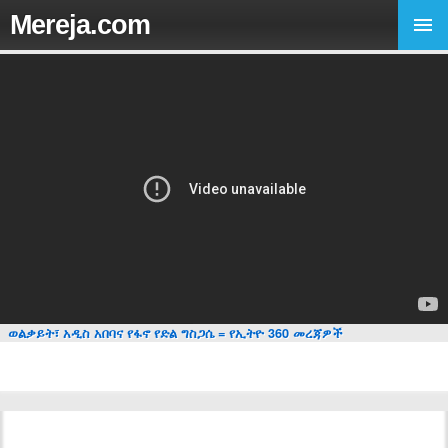
Mereja.com
ወልቃይት፣ አዲስ አበባና የፋኖ የድል ግስጋሴ = የኢትዮ 360 መረጃዎች