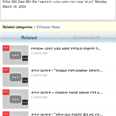
Ethio 360 Zare Min Ale "ወልቃይት፣ አዲስ አበባና የፋኖ የድል ግስጋሴ" Monday
March 18, 2024
Related categories
: •
Ethiopian News
Related
Comments (0)
የተካደው ረሃብ፣ አዲስ አበባና የትግራይ የስልጣን ግብግብ - የኢትዮ 360 መረጃዎች
HOT
3 years ago
n/a
ቀጥታ ስርጭት ፡ "የኦህዴድ የዝግ ስብሰባው እቅድ፣የአዲስ አበባና የአማራ ህዝብ ትግል!" ፡ የኢትዮ 360 መረጃዎች
HOT
2 years ago
n/a
ቀጥታ ስርጭት = የወለደው የዐብይ አህመድ የገዳ አዳራሹ ዛቻ እና የፋኖ ግስጋሴ ! = የኢትዮ 360 መረጃዎች
HOT
2 years ago
n/a
ቀጥታ ስርጭት ፡ "አቅመ ቢሱ የብርሃኑ ጁላ ጦር የተስፋ መቁረጥ እርምጃና የፋኖ የድል ግስጋሴ" ፡ የኢትዮ 360 መረጃዎች
HOT