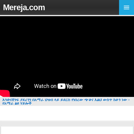
Mereja.com
እንድናሸንፍ ያደረገን በአማራ ህዝብ ላይ ይደርስ የነበረው ጭቆና እልህ ውስጥ ከቶን ነው -
የአማራ ልዩ ሃይሎች