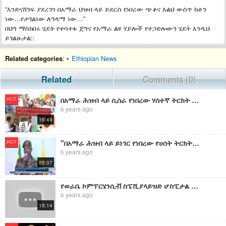
“እንድናሸንፍ ያደረገን በአማራ ህዝብ ላይ ይደርስ የነበረው ጭቆና እልህ ውስጥ ከቶን
ነው…የታገልነው ለዓላማ ነው…”
በህግ ማስከበሩ ሂደት የተሳተፉ ጀግና የአማራ ልዩ ሃይሎች የተጋድሎውን ሂደት እንዲህ
ይገልፁታል::
Related categories
: •
Ethiopian News
Related
Comments (0)
በአማራ ሕዝብ ላይ ሲሰራ የነበረው ሃሰተኛ ትርክት ሊስተካከል እንደሚገባ ተገለጸ።
HOT
6 years ago
19:49
"በአማራ ሕዝብ ላይ ይነገር የነበረው የሀሰት ትርክት ስህተት እንደነበር አውቀናል።" ታግተው የነበሩ የመከላከያ ሰራዊት አባላት
HOT
5 years ago
05:07
የወራቤ ኮምፕርሄንሲቭ ስፔሺያላይዝድ ሆስፒታል በህሙማን ላይ ይደርስ የነበረዉን ዘርፈ ብዙ እንግልት ማስቀረቱ ተገለፀ።
6 years ago
15:14