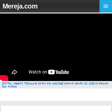
Mereja.com
[የአማራ ብልፅግና ሚስጠራዊ ሰነዱን ይፋ አድርጓል] ህወሓት ከሱዳን ጋር ሲሸርብ የነበረው
ሴራ ተጋለጠ