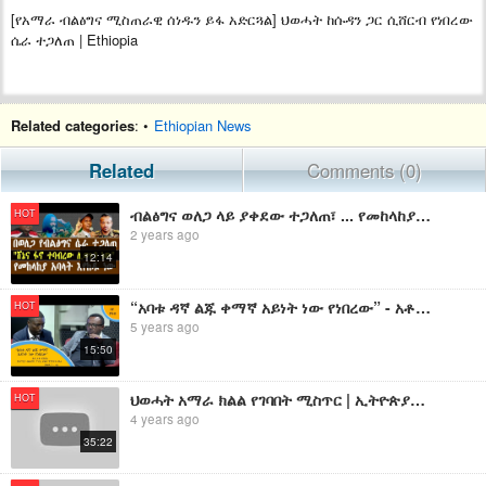
[የአማራ ብልፅግና ሚስጠራዊ ሰነዱን ይፋ አድርጓል] ህወሓት ከሱዳን ጋር ሲሸርብ የነበረው
ሴራ ተጋለጠ | Ethiopia
Related categories
: •
Ethiopian News
Related
Comments (0)
ብልፅግና ወለጋ ላይ ያቀደው ተጋለጠ፣ ... የመከላከያ አባላት እየከዱ ነው፣ ... "ኦነግ ሸኔና ፋኖ ተባብረው ሊወጉን"
HOT
2 years ago
12:14
“አባቱ ዳኛ ልጁ ቀማኛ አይነት ነው የነበረው” - አቶ ታዬ ደንደአ የኦሮሚያ ብልፅግና ፓርቲ ህዝብ ግንኙነት ሀላፊ
HOT
5 years ago
15:50
ህወሓት አማራ ክልል የገባበት ሚስጥር | ኢትዮጵያን ለማፍረስ የሚሰራውን ቡድን የሚመራው ዋና የሴራ ጎንጏኝ ተጋለጠ
HOT
4 years ago
35:22