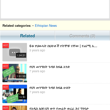
Related categories
: •
Ethiopian News
Related
Comments (0)
6ቱ የህወሓት ስህተቶች የትኞቹ ናቸው | የጠ/ሚ አብይ ንግግር እርስ በርሱ ይጣረሳል? | የቀንደኛው የህወሓት ደጋፊ ጀነራል መምጣት ሚስጥር
HOT
3 years ago
1:04:21
የህገ መንግስት ጉዳይ ክፍል አንድ
HOT
7 years ago
1:01:55
የህገ መንግስት ጉዳይ ክፍል ሁለት
HOT
7 years ago
16:50
የአዲስ አበባ ህገ ወጥ የመሬት ወረራ እና ግንባታ
HOT