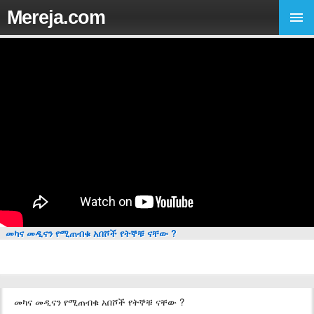
Mereja.com
መካና መዲናን የሚጠብቁ አበሾች የትኞቹ ናቸው ?
መካና መዲናን የሚጠብቁ አበሾች የትኞቹ ናቸው ?