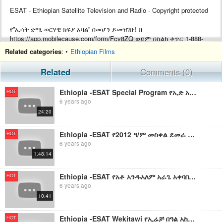
ESAT - Ethiopian Satellite Television and Radio - Copyright protected
የ”ኢሳት ቋሚ ወርሃዊ ክፍያ አባል” በመሆን ይመዝገቡ! በ
https://app.mobilecause.com/form/Fcv8ZQ ወይም በስልክ ቀጥር ‎‎1-888-
772-3728 ext 4 ይመዝገቡ!
Related categories
: •
Ethiopian Films
Support ESAT by becoming a Monthly subscriber by visiting
Related
Comments (0)
https://app.mobilecause.com/form/Fcv8ZQ or by calling ‎‎1-888-772-
3728 ext 4.
Ethiopia -ESAT Special Program የኢድ አል አድሃ አረፋ በዓል አከባበር በዋሽንግተን ዲሲ August 2019
HOT
6 years ago
24:20
Ethiopia -ESAT የ2012 ዓ/ም መስቀል ደመራ በዓል አከባበር በዋሽንግተን ዲሲ Sept 2019
HOT
6 years ago
1:48:14
Ethiopia -ESAT የአቶ አንዱአለም አራጌ አቀባበል በዋሽንግተን ዲሲ Sat 28 2019
HOT
6 years ago
10:41
Ethiopia -ESAT Wekitawi የኢሬቻ በዓል አከባበር በአዲስ አበባ Oct 05,2019
HOT