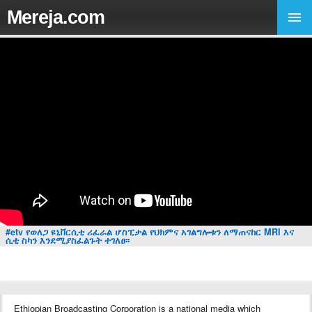
Mereja.com
#etv የወለጋ ዩኒቨርሲቲ ሪፈራል ሆስፒታል የህክምና አገልግሎቱን ለማጠናከር MRI እና
ሲቲ ስካን እንደሚያስፈልጉት ተገለፀ፡፡
Ethiopian Broadcasting Corporation is a national media which