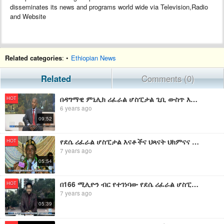
disseminates its news and programs world wide via Television,Radio
and Website
Related categories
: •
Ethiopian News
Related
Comments (0)
በዳግማዊ ምኒሊክ ሪፈራል ሆስፒታል ጊቢ ውስጥ እየተገነባ ያለው የዓይን ሕክምና ማዕከል ችግሮችን እንደሚያቃልል ተገለፀ። EBC
HOT
6 years ago
09:52
የደሴ ሪፈራል ሆስፒታል እናቶችና ህጻናት ህክምናና የኦክስጅን ማምረቻ ማዕከል ምረቃ ዝግጅት።
HOT
7 years ago
05:54
በ166 ሚሊዮን ብር የተገነባው የደሴ ሪፈራል ሆስፒታል እናቶችና ህጻናት ህክምናና የኦክስጅን ማምረቻ ማዕከል ተመረቀ።
HOT
7 years ago
05:39