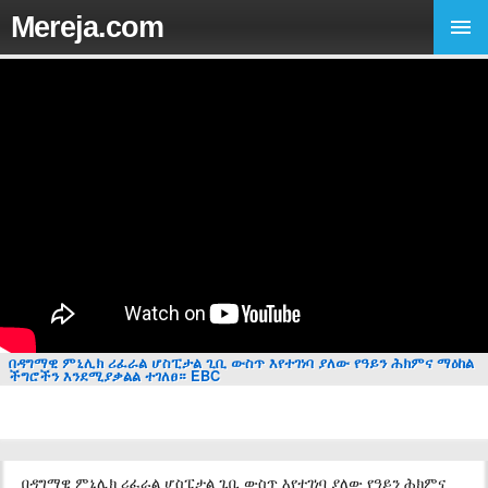
Mereja.com
በዳግማዊ ምኒሊክ ሪፈራል ሆስፒታል ጊቢ ውስጥ እየተገነባ ያለው የዓይን ሕክምና ማዕከል
ችግሮችን እንደሚያቃልል ተገለፀ። EBC
በዳግማዊ ምኒሊክ ሪፈራል ሆስፒታል ጊቢ ውስጥ እየተገነባ ያለው የዓይን ሕክምና