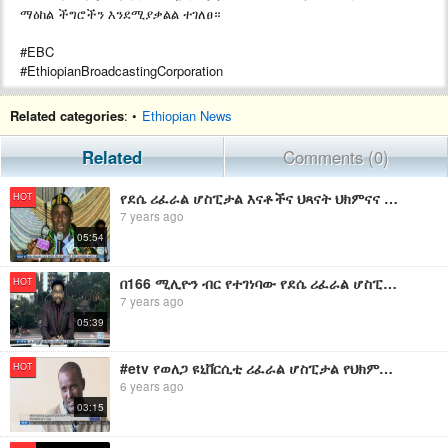
ማዕከል ችግሮችን እንደሚያቃልል ተገለፀ።
#EBC
#EthiopianBroadcastingCorporation
Related categories
: •
Ethiopian News
Related
Comments (0)
የደሴ ሪፈራል ሆስፒታል እናቶችና ህጻናት ህክምናና የኦክስጅን ማምረቻ ማዕከል ምረቃ ዝግጅት።
HOT
7 years ago
05:54
በ166 ሚሊዮን ብር የተገነባው የደሴ ሪፈራል ሆስፒታል እናቶችና ህጻናት ህክምናና የኦክስጅን ማምረቻ ማዕከል ተመረቀ።
HOT
7 years ago
05:39
#etv የወለጋ ዩኒቨርሲቲ ሪፈራል ሆስፒታል የህክምና አገልግሎቱን ለማጠናከር MRI እና ሲቲ ስካን እንደሚያስፈልጉት ተገለፀ፡፡
HOT
6 years ago
03:15