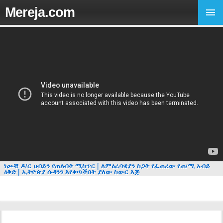
Mereja.com
ነጮቹ ዶ/ር ዐብይን የጠሉበት ሚስጥር | ለምዕራባዊያን ስጋት የፈጠረው የጠ/ሚ አብይ
ዕቅድ | ኢትዮጵያ ሱዳንን እየቀጣችበት ያለው ስውር እጅ