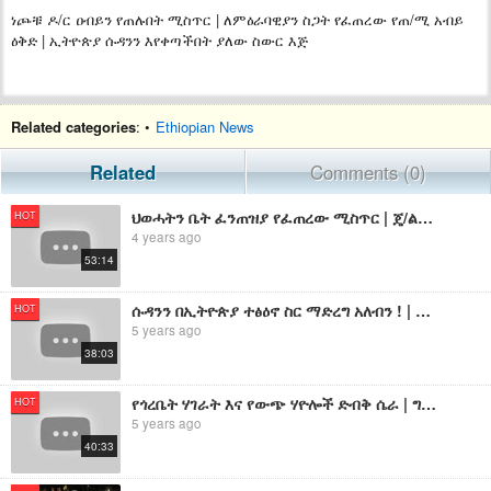
ነጮቹ ዶ/ር ዐብይን የጠሉበት ሚስጥር | ለምዕራባዊያን ስጋት የፈጠረው የጠ/ሚ አብይ
ዕቅድ | ኢትዮጵያ ሱዳንን እየቀጣችበት ያለው ስውር እጅ
Related categories
: •
Ethiopian News
Related
Comments (0)
ህወሓትን ቤት ፈንጠዝያ የፈጠረው ሚስጥር | ጄ/ል ተፈራ ማሞ የተጠረጠሩበት ክስ | ኤርትራ ለኢትዮጵያ መንግስት የሰጠችው ምላሽ
HOT
4 years ago
53:14
ሱዳንን በኢትዮጵያ ተፅዕኖ ስር ማድረግ አለብን ! | ጠ/ሚ አብይ ባንዳ እና ባዳ ያሏቸው ማንን ነው? ሱዳን በግብፅ ተፅዕኖ ስር የወደቀችበት ሚስጥር
HOT
5 years ago
38:03
የጎረቤት ሃገራት እና የውጭ ሃዮሎች ድብቅ ሴራ | ግብፅ እና ሱዳንን የሚያስታጥቁ ሃገራት ሚስጥር | እስከ ቀራኒዮ አብራን የምትሆነው ኤርትራ ናት
HOT
5 years ago
40:33