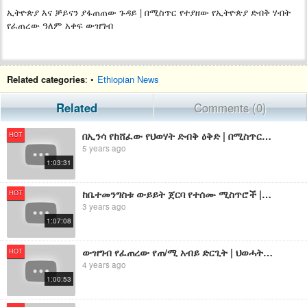
ኢትዮጵያ እና ቻይናን ያፋጠጠው ጉዳይ | በሚስጥር የተያዘው የኢትዮጵያ ድብቅ ሃብት
የፈጠረው ዓለም አቀፍ ውዝግብ
Related categories
: •
Ethiopian News
Related
Comments (0)
በኢንሳ የከሸፈው የህወሃት ድብቅ ዕቅድ | በሚስጥር የተያዘው የኤርትራ ወታደሮች ተሳትፎ
HOT
5 years ago
1:03:31
ከቤተመንግስቱ ውይይት ጀርባ የተሰሙ ሚስጥሮች | በሚስጥር የተያዘው የሃይማኖት አባቶች ድብድብ
HOT
3 years ago
1:07:08
ውዝግብ የፈጠረው የጠ/ሚ አብይ ድርጊት | ህወሓት የጦር መጋዘኖቹን የUN አርማ እየቀባ ነው | ገንዘብ ዘርፈው ሊያመልጡ የተዘጋጁት ባለስልጣናት
HOT
4 years ago
1:00:53