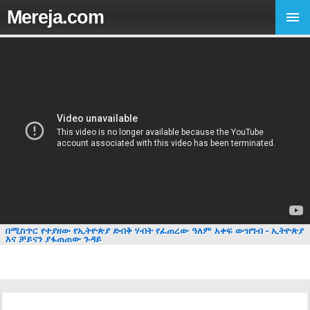
Mereja.com
በሚስጥር የተያዘው የኢትዮጵያ ድብቅ ሃብት የፈጠረው ዓለም አቀፍ ውዝግብ - ኢትዮጵያ
እና ቻይናን ያፋጠጠው ጉዳይ