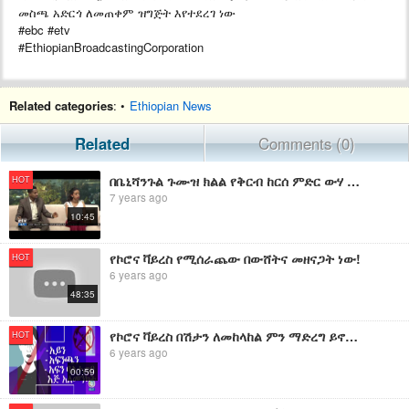
መስጫ አድርጎ ለመጠቀም ዝግጅት እየተደረገ ነው
#ebc #etv
#EthiopianBroadcastingCorporation
Related categories
: •
Ethiopian News
Related
Comments (0)
በቤኒሻንጉል ጉሙዝ ክልል የቅርብ ከርሰ ምድር ውሃ ቁፋሮ ቴክኖሎጂን በስፋት ለመጠቀም እንቅስቃሴ እየተደረገ ይገኛል
HOT
7 years ago
10:45
የኮሮና ቫይረስ የሚሰራጨው በውሸትና መዘናጋት ነው!
HOT
6 years ago
48:35
የኮሮና ቫይረስ በሽታን ለመከላከል ምን ማድረግ ይኖርብዎታል?
HOT
6 years ago
00:59