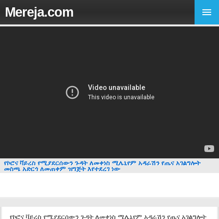
Mereja.com
የኮሮና ቫይረስ የሚያደርሰውን ጉዳት ለመቀነስ ሚሌኒየም አዳራሽን የጤና አገልግሎት
መስጫ አድርጎ ለመጠቀም ዝግጅት እየተደረገ ነው
የኮሮና ቫይረስ የሚያደርሰውን ጉዳት ለመቀነስ ሚሌኒየም አዳራሽን የጤና አገልግሎት