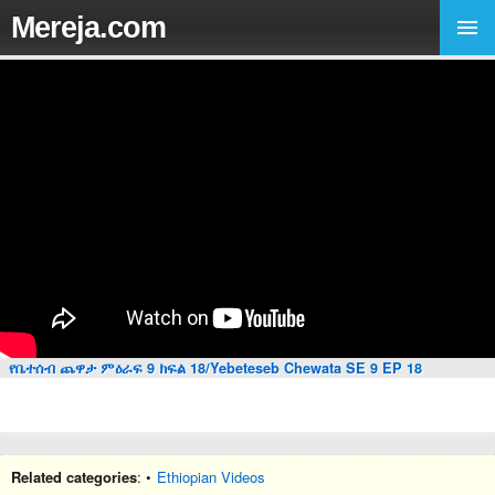
Mereja.com
የቤተሰብ ጨዋታ ምዕራፍ 9 ክፍል 18/Yebeteseb Chewata SE 9 EP 18
Related categories
: •
Ethiopian Videos