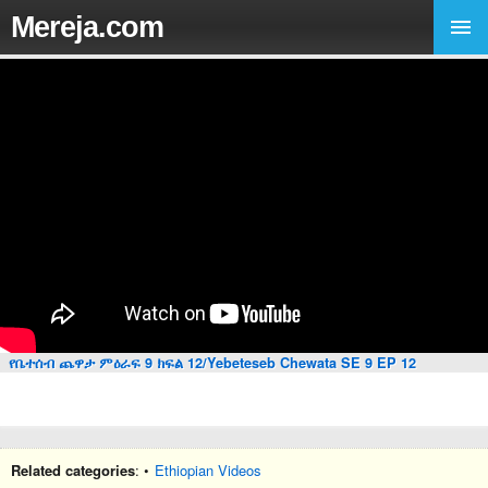
Mereja.com
የቤተሰብ ጨዋታ ምዕራፍ 9 ክፍል 12/Yebeteseb Chewata SE 9 EP 12
Related categories
: •
Ethiopian Videos