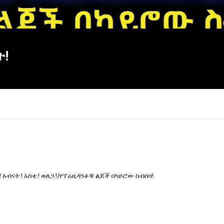
ት!
 እብናት.! እስቴ.! ወለጋ.!/የፕሬዚዳንቶቹ ልጆች በካይሮው ስብሰባ!
×
Report
this
video