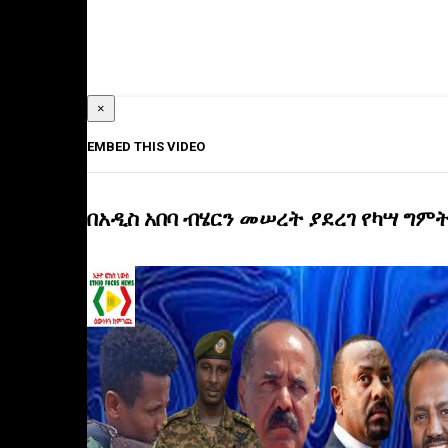
×
EMBED THIS VIDEO
በአዲስ አበባ ብሄርን መሠረት ያደረገ የካሣ ግምት