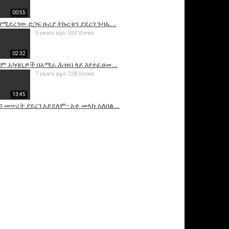
00:55
ሚደረገው ድጋፍ ዙሪያ ትኩረቱን ያደረገ ጉባኤ...
5 years ago
933 Views
02:32
ሉም አካባቢዎች በአማራ ሕዝብ ላይ እየተፈፀመ...
7 years ago
728 Views
13:45
 መሠረት ያደረገ አይደለም- አቶ መላኩ አለበል...