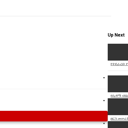
Specify
Reason
Up Next
Cancel
Report th
የተደራረቡ 
የሲዳማ ብሄር
ዘርን መሠረት