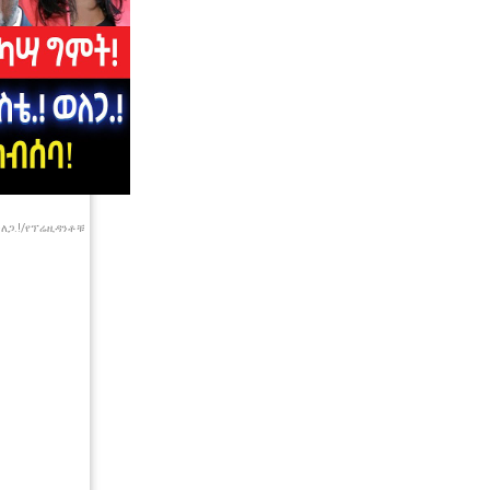
 ወለጋ.!/የፕሬዚዳንቶቹ