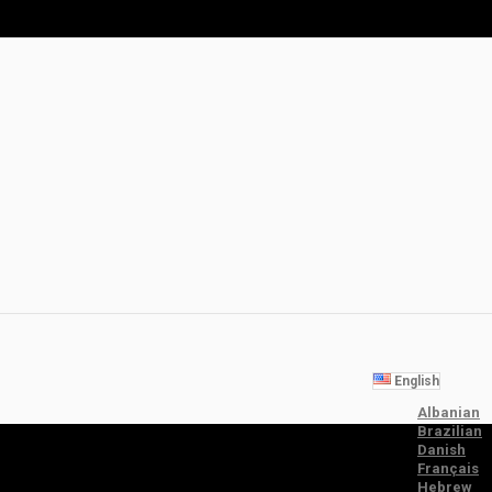
English
Albanian
Brazilian
Danish
Français
Hebrew