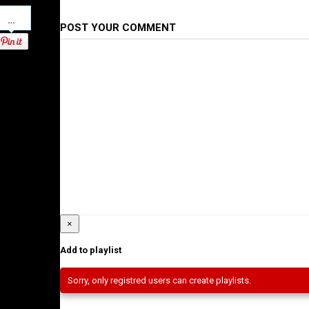
Pinterest
POST YOUR COMMENT
×
Add to playlist
Sorry, only registred users can create playlists.