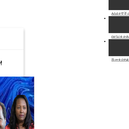
ለስደተኞች በ
በሀገሪቱ ሁ
ሹመቱ በቀልን
!