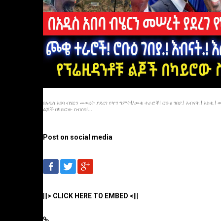
በአዲስ አበባ ብሄርን መሠረት ያደረገ የካሣ ግምት!/ጮቄ ተራሮች! ሮቡዕ ገበያ.! እብናት.! እስቴ.!
ልጆች በካይሮው ስብሰባ!...
Post on social media
|||> CLICK HERE TO EMBED <|||