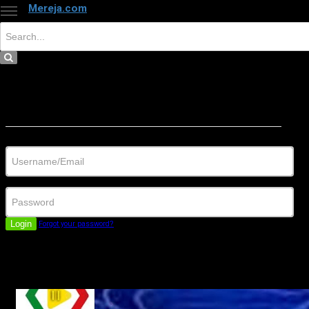
Mereja.com
×
Close
Sign in
Username/Email
Password
Login
Forgot your password?