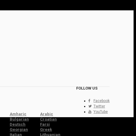
FOLLOW US
Facebook
Twitter
YouTube
Amharic
Arabic
Bulgarian
Croatian
Deutsch
Farsi
Georgian
Greek
Italian
Lithuanian