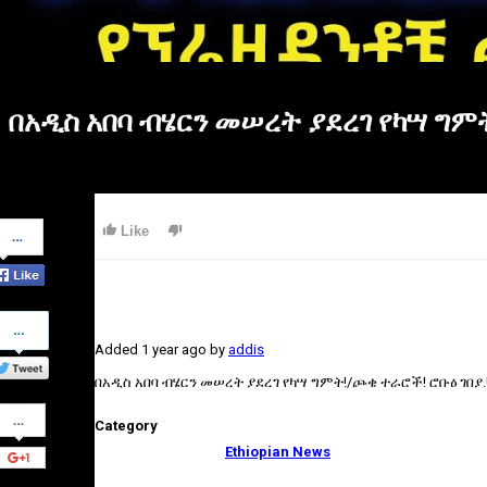
በአዲስ አበባ ብሄርን መሠረት ያደረገ የካሣ ግም
Share
Like
on
Facebook
Share
on
Added
1 year ago
by
addis
Twitter
በአዲስ አበባ ብሄርን መሠረት ያደረገ የካሣ ግምት!/ጮቄ ተራሮች! ሮቡዕ ገበያ.!
Share
Category
on
Google+
Ethiopian News