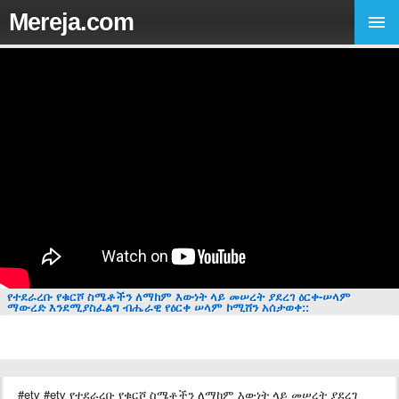
Mereja.com
የተደራረቡ የቁርሾ ስሜቶችን ለማከም እውነት ላይ መሠረት ያደረገ ዕርቀ-ሠላም
ማውረድ እንደሚያስፈልግ ብሔራዊ የዕርቀ ሠላም ኮሚሸን አሰታወቀ::
#etv #etv የተደራረቡ የቁርሾ ስሜቶችን ለማከም እውነት ላይ መሠረት ያደረገ