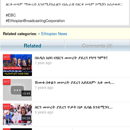
ዕርቀ-ሠላም ማውረድ እንደሚያስፈልግ ብሔራዊ የዕርቀ ሠላም ኮሚሸን አሰታወቀ::
#EBC
#EthiopianBroadcastingCorporation
Related categories
: •
Ethiopian News
Related
Comments (0)
በአዲስ አበባ ብሄርን መሠረት ያደረገ የካሣ ግምት!
HOT
1 year ago
22:57
ሹመቱ በቀልን መሠረት ያደረገ አይደለም- አቶ መላኩ አለበል (ክፍል 2 ሐ)|#Walta_TV
HOT
7 years ago
13:45
ዘርን መሠረት ያደረገ ጥቃት በቃ ሊባል እንደሚገባው በአዲስ አበባ የአማራ ወጣቶች ማህበር አስገነዘበ።
HOT
5 years ago
04:28