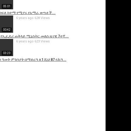
05:01
ካ ክፍለ ከተማ የሚኖሩ የአማራ ወጣቶች...
6 years ago
628 Views
00:42
 የኢፌዴሪ ጠቅላይ ሚኒስትር መለስ ዜናዊ 7ተኛ...
6 years ago
623 Views
03:23
 ዓመት ምክንያት በማድረግ ለ1 ሺህ 87 የሕግ...