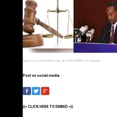
የዕለቱ ዋና ዋና ዜናዎች በድምጽ፡፡ ባሕር ዳር፡ ጳጉሜን 4/2011 ዓ.ም (አብመድ)...
Post on social media
|||> CLICK HERE TO EMBED <|||