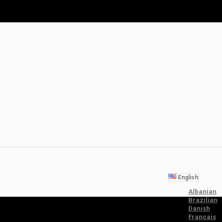
English
Albanian
Brazilian
Danish
Français