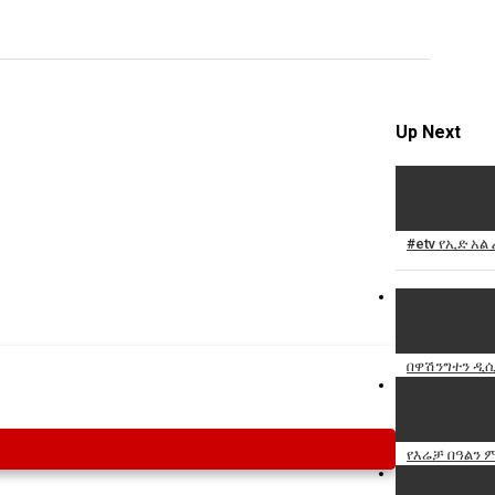
Specify
Reason
Up Next
Cancel
Report th
#etv የኢድ አል
በዋሽንግተን ዲሲ
የእሬቻ በዓልን 