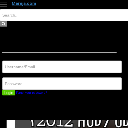
Mereja.com
×
Close
Sign in
Username/Email
Password
Login
Forgot your password?