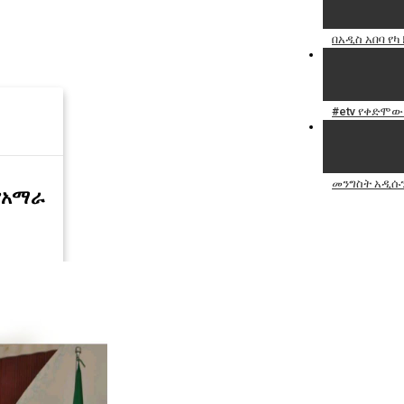
በአዲስ አበባ የ
#etv የቀድሞው
መንግስት አዲሱን
የአማራ