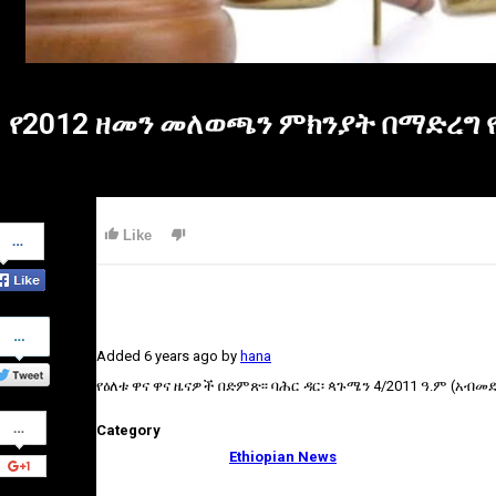
የ2012 ዘመን መለወጫን ምክንያት በማድረግ 
Share
Like
on
Facebook
Share
on
Added
6 years ago
by
hana
Twitter
የዕለቱ ዋና ዋና ዜናዎች በድምጽ፡፡ ባሕር ዳር፡ ጳጉሜን 4/2011 ዓ.ም (አብመ
Share
Category
on
Google+
Ethiopian News