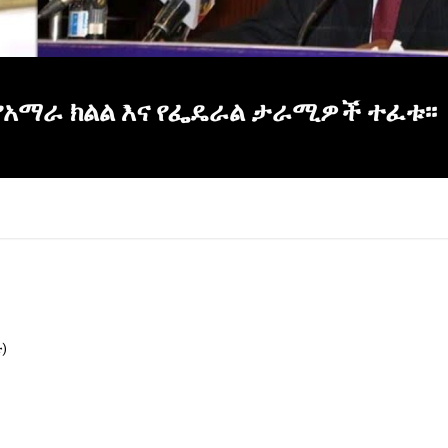
የአማራ ክልል እና የፌዴራል ታራሚዎች ተፈቱ፡፡
ድ)
×
Report
this
video