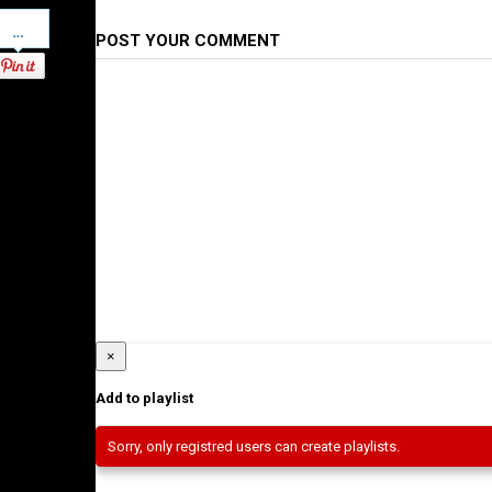
Pinterest
POST YOUR COMMENT
×
Add to playlist
Sorry, only registred users can create playlists.