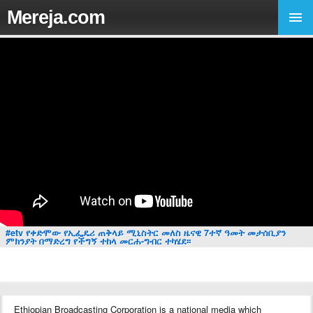
Mereja.com
#etv የቀድሞው የኢፌዴሪ ጠቅላይ ሚኒስትር መለስ ዜናዊ 7ተኛ ዓመት መታሰቢያን
ምክንያት በማድረግ የችግኝ ተከላ መርሐ-ግብር ተካሄደ፡፡
Ethiopian Broadcasting Corporation is a national media which