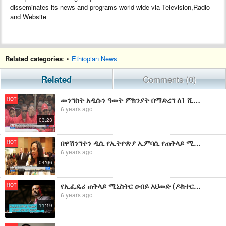
disseminates its news and programs world wide via Television,Radio
and Website
Related categories
: •
Ethiopian News
Related
Comments (0)
መንግስት አዲሱን ዓመት ምክንያት በማድረግ ለ1 ሺህ 87 የሕግ ታራሚዎች ይቅርታ ማድረጉን የኢፌዴሪ ጠቅላይ አቃቤ ሕግ አስታወቀ፡፡
HOT
6 years ago
03:23
በዋሽንግተን ዲሲ የኢትዮጵያ ኢምባሲ የጠቅላይ ሚኒስትሩን የሰላም ሽልማት ምክንያት በማድረግ የደስታ መግለጫ ዝግጅት ተካሄደ፡
HOT
6 years ago
04:06
የኢፌዴሪ ጠቅላይ ሚኒስትር ዐብይ አህመድ (ዶክተር) የሠላም ጉዞ
HOT
6 years ago
11:19