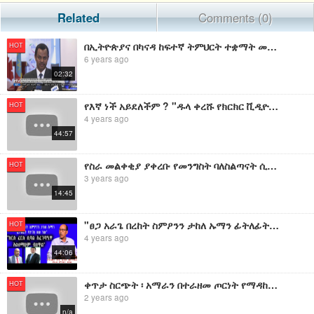
Related
Comments (0)
በኢትዮጵያና በካናዳ ከፍተኛ ትምህርት ተቋማት መካከል በትብብር ለመስራት በሚያስችሉ የትኩረት መስኮች ላይ ምክክር ተደረገ | EBC
HOT
6 years ago
02:32
የእኛ ነች አይደለችም ? "ዱላ ቀረሹ የክርክር ቪዲዮ ተለቀቀ" | የወልቃይቱ ሰው እና የትግራዩ ልጅ ፊትለፊት ተፋጠጡ
HOT
4 years ago
44:57
የስራ መልቀቂያ ያቀረቡ የመንግስት ባለስልጣናት ሲታወቁ የአዲስ አበባ ተማሪዎች ማዕበል ከንቲባዋን እየናጣት ነው !
HOT
3 years ago
14:45
"ፀጋ አራጌ በረከት ስምዖንን ታከለ ኡማን ፊትለፊት የታገለ ሰው ነው" | "ከርስ ፈርስ ሲባል አፈጉባዔዋ አልሰማሁም ብለዋል - ዶ/ር ሲሳይ መንግስቴ
HOT
4 years ago
44:06
ቀጥታ ስርጭት ፡ አማራን በተራዘመ ጦርነት የማዳከም ሴራና ሊቀለበስ ያልቻለው ህዝባዊ ማዕበል! የኢትዮ 360 መረጃዎች
HOT
2 years ago
n/a