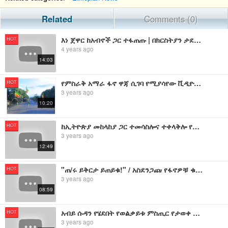
Related
Comments (0)
እነ ጀዋር ከአብኖች ጋር ተፋጠጡ | በክርስትያን ታደለ ላይ የተደረጠገው ደባ ሲጋለጥ
HOT
4 years ago
14:03
የምስራቅ አማራ ፋኖ ዋጃ ሲገባ የሚያሳየው ቪዲዮ ተለቀቀ
HOT
3 years ago
10:20
ከኢትዮጵያ መከላከያ ጋር ተመሳስሎና ተቀላቅሎ የኤርትራ ጦር መቀሌ ሊገባ ይችላል ሲሉ የትግራዩ ጀነራል ተናገሩ
HOT
3 years ago
12:49
"ጠ/ሩ ይቅርታ ይጠይቁ!" / አስደንጋጩ የፋኖዎቹ ቁጣ በቪዲዮ ተለቀቀ!
HOT
3 years ago
08:59
አብይ ሱዳን የሄደበት የወልቃይቱ ምስጢር የታወቀ ሲሆን ከመንፈሳዊ ስልጣናቸው የተባረሩ ጳጳሳት ምላሽ ምንድነው ? አዳዲስ መረጃዎች
HOT
3 years ago