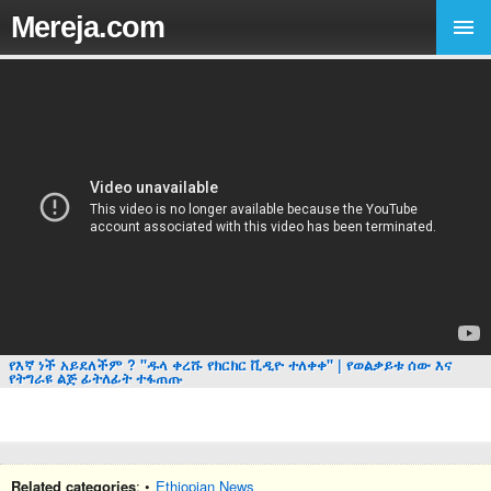
Mereja.com
የእኛ ነች አይደለችም ? "ዱላ ቀረሹ የክርክር ቪዲዮ ተለቀቀ" | የወልቃይቱ ሰው እና
የትግራዩ ልጅ ፊትለፊት ተፋጠጡ
Related categories
: •
Ethiopian News