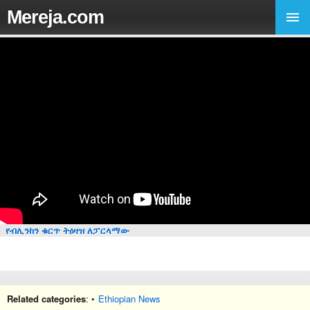
Mereja.com
የብሊንከን ቁርጥ ትዕዛዝ ለፓርላማው
Related categories
: •
Ethiopian News