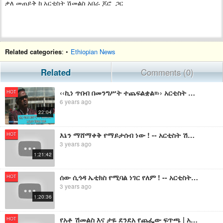
ቃለ መጠይቅ ከ አርቲስት ሽመልስ አበራ ጆሮ ጋር
Related categories
: •
Ethiopian News
Related
Comments (0)
‹‹ኪነ ጥበብ በመንግሥት ተጨፍልቋል፡፡›› አርቲስት ሽመልስ አበራ
HOT
6 years ago
22:04
እኔን ማሸማቀቅ የማይታሰብ ነው ! -- አርቲስት ሽመልስ አበራ ጆሮ
HOT
3 years ago
1:21:42
ሰው ሲጎዳ ኤቲክስ የሚባል ነገር የለም ! -- አርቲስት ሽመልስ አበራ
HOT
3 years ago
1:20:36
የአቶ ሽመልስ እና ታዬ ደንደአ የጨፌው ፍጥጫ | አቶ ሽመልስ እና ሸኔ ተጠሪነታቸው ለ አልሲሲ ወይስ ለኢትዮጵያ? | ሱማሊያን በመጠቀም ኢትዮጵያን ማተራመስ
HOT