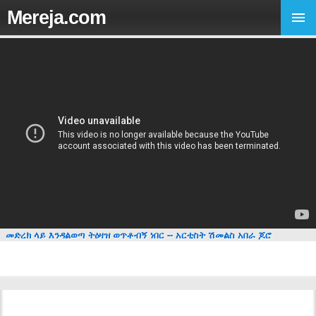
Mereja.com
መድረክ ላይ እንዳልወጣ ትዕዛዝ ወጥቶብኝ ነበር -- አርቲስት ሽመልስ አበራ ጆሮ