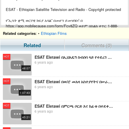
ESAT - Ethiopian Satellite Television and Radio - Copyright protected
የ”ኢሳት ቋሚ ወርሃዊ ክፍያ አባል” በመሆን ይመዝገቡ! በ
https://app.mobilecause.com/form/Fcv8ZQ ወይም በስልክ ቀጥር ‎‎1-888-
772-3728 ext 4 ይመዝገቡ!
Related categories
: •
Ethiopian Films
Support ESAT by becoming a Monthly subscriber by visiting
Related
Comments (0)
https://app.mobilecause.com/form/Fcv8ZQ or by calling ‎‎1-888-772-
3728 ext 4.
ESAT Eletawi በኢህአዴግ ስብሰባ ላይ የተደረገ ውይይት Fri 09 Aug 2019
HOT
6 years ago
48:07
ESAT Eletawi በወ/ሮ መአዛ አስተያየትና በሠራዊት ጣልቃ ገብነት ላይ የተደረገ ውይይት Mon 5 Aug 2019
HOT
6 years ago
1:07:43
ESAT Eletawi በምርጫ ቦርድ እና ከፊቱ በተደቀኑ አደጋዎች ላይ የተደረገ ውይይት Fri 16 Aug 2019
HOT
6 years ago
45:21