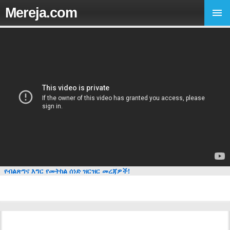
Mereja.com
የብልጽግና እግር የመትከል ሰነድ ዝርዝር መረጃዎች!