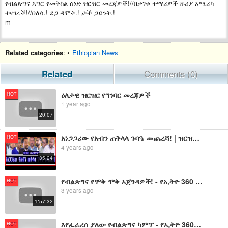
የብልጽግና እግር የመትከል ሰነድ ዝርዝር መረጃዎች!//በታገቱ ተማሪዎች ዙሪያ አሜሪካ
ተናገረች!//በለሳ.! ደጋ ዳሞት.! ታች ጋይንት.!
m
Related categories
: •
Ethiopian News
Related
Comments (0)
ዕለታዊ ዝርዝር የግንባር መረጃዎች
HOT
1 year ago
20:07
አነጋጋሪው የአብን ጠቅላላ ጉባዔ መጨረሻ! | ዝርዝር መረጃዎች!
HOT
4 years ago
35:24
የብልጽግና የሞቅ ሞቅ አጀንዳዎች! - የኢትዮ 360 መረጃዎች
HOT
3 years ago
1:57:32
እየፈራረሰ ያለው የብልጽግና ካምፕ - የኢትዮ 360 ትንታኔ እና መረጃዎች
HOT