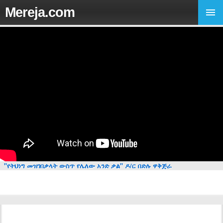
Mereja.com
"የትህነግ መዝገበቃላት ውስጥ የሌለው አንድ ቃል" ዶ/ር በድሉ ዋቅጅራ