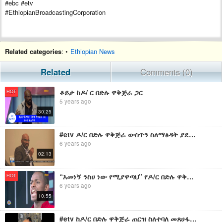
#ebc #etv
#EthiopianBroadcastingCorporation
Related categories
: •
Ethiopian News
Related
Comments (0)
ቆይታ ከዶ/ ር በድሉ ዋቅጅራ ጋር
HOT
5 years ago
30:25
#etv ዶ/ር በድሉ ዋቅጅራ ውስጥን ስለማፅዳት ያደረጉት ንግግር
6 years ago
02:13
“እመነኝ ንስሀ ነው የሚያዋጣህ” የዶ/ር በድሉ ዋቅጅራ ግጥም በምንተስኖት ግዛው #ፋና ላምሮት
HOT
6 years ago
10:55
#etv ከዶ/ር በድሉ ዋቅጅራ ጠርዝ ስለተባለ መጸሀፋቸዉ በ fm addis 97.1 ላይ መስንብቻ ፕሮግራምችን ያደረጉት ቆይታ