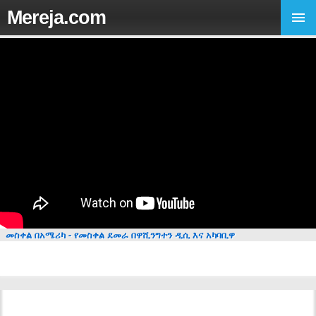
Mereja.com
መስቀል በአሜሪካ - የመስቀል ደመራ በዋሺንግተን ዲሲ እና አካባቢዋ