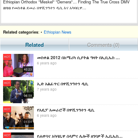
Ethiopian Orthodox "Meskel" "Demera"… Finding The True Cross DMV
area የመስቀል ደመራ በዋሺንግተን ዲሲ እና አካባቢዋ…
Related categories
: •
Ethiopian News
Related
Comments (0)
መስቀል 2012 በአሜሪካ ሲያትል ግዛት በኢቢኤስ MESKEL IN SEATTLE, USA 2019 with Blen Mamo on Ebs Tv
HOT
6 years ago
40:23
ኢድ አልፈጥር በዋሺንግተን ዲሲ
HOT
7 years ago
06:59
የአዴፓ አመራሮች በዋሺንግተን ዲሲ
HOT
6 years ago
01:04
የሐዋሳና አካባቢዋ ሰላምና ሌሎች ዘገባዎች ኢቢኤስ አዲስ ነገር EBS What's New July 18, 2011
HOT