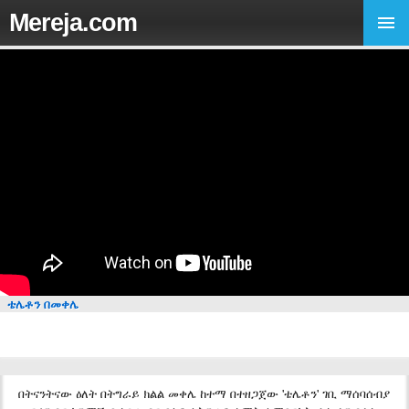
Mereja.com
ቴሌቶን በመቀሌ
በትናንትናው ዕለት በትግራይ ክልል መቀሌ ከተማ በተዘጋጀው 'ቴሌቶን' ገቢ ማሰባሰብያ