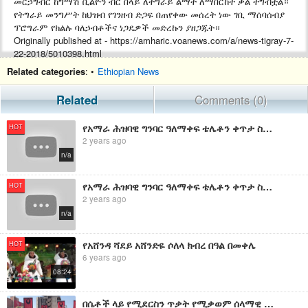
መርኃግብር ከግማሽ ቢልዮን ብር በላይ ለትግራይ ልማት ለማበርከት ቃል ተግብቷል።
የትግራይ መንግሥት ከህዝብ የገንዘብ ድጋፍ በጠየቀው መሰረት ነው ገቢ ማሰባሰብያ
ፕሮግራም የክልሉ ባለኃብቶችና ነጋዴዎች መድረኩን ያዘጋጁት።
Originally published at - https://amharic.voanews.com/a/news-tigray-7-
22-2018/5010398.html
Related categories
: •
Ethiopian News
Related
Comments (0)
የአማራ ሕዝባዊ ግንባር ዓለማቀፍ ቴሌቶን ቀጥታ ስርጭት
HOT
2 years ago
n/a
የአማራ ሕዝባዊ ግንባር ዓለማቀፍ ቴሌቶን ቀጥታ ስርጭት
HOT
2 years ago
n/a
የአሸንዳ ሻደይ አሸንድዬ ሶለላ ክብረ በዓል በመቀሌ
HOT
6 years ago
08:24
በሴቶች ላይ የሚደርስን ጥቃት የሚቃወም ሰላማዊ ሰልፍ በመቀሌ