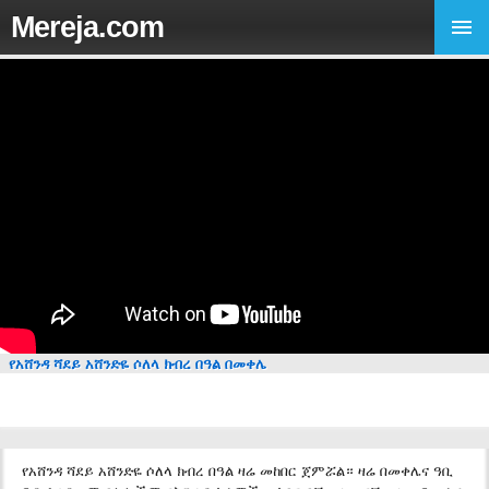
Mereja.com
የአሸንዳ ሻደይ አሸንድዬ ሶለላ ክብረ በዓል በመቀሌ
የአሸንዳ ሻደይ አሸንድዬ ሶለላ ክብረ በዓል ዛሬ መከበር ጀምሯል። ዛሬ በመቀሌና ዓቢ