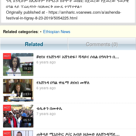
ዓዲ እንዲሁም በሌሎችም የትግራይ ከተሞች መከበር በጀመረው የጀመረው ዓመታዊ
በዓል ላይ ፕሬዚዳንት ሳህለወርቅ ዘውዴ ተገኝተዋል።
Originally published at - https://amharic.voanews.com/a/ashenda-
festival-in-tigray-8-23-2019/5054225.html
Related categories
: •
Ethiopian News
Related
Comments (0)
#etv የአሸንዳ፣ አሸንድዬ፣ ሻዳይና ሶለል በዓላትን በዩኒስኮ ለማስመዝገብ በርካታ ስራዎች እንደሚጠበቁ ተገለፀ
HOT
6 years ago
19:23
የአሸንዳ በዓል ዋዜማ ድበብ መቐለ
6 years ago
03:11
ቴሌቶን በመቀሌ
HOT
7 years ago
05:51
ጠቅላይ ሚኒስትር ዶ/ር አብይ አህመድ ለአሸንዳ/ሻደይ/አሸንድዬ/ሶለል በዓል
HOT