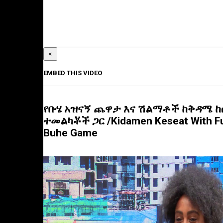
×
EMBED THIS VIDEO
የቡሄ አዝናኝ ጨዋታ እና ሽልማቶች ከቅዳሜ ከ
ተመልካቾች ጋር /Kidamen Keseat With F
Buhe Game