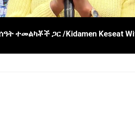
ት ተመልካቾች ጋር /Kidamen Keseat Wit
×
Report
this
video