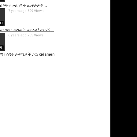
ከሰዓት ተመልካቾች ጨዋታዎች...
7 years ago
699 Views
00
እንዳሰቡ መገመት ይቻላል? አዝናኝ...
6 years ago
755 Views
09
ሜ ከሰዓት ታዳሚዎች ጋር/Kidamen