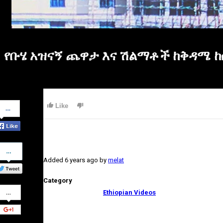
የቡሄ አዝናኝ ጨዋታ እና ሽልማቶች ከቅዳሜ ከሰዓ
Share
Like
on
Facebook
Share
on
Added
6 years ago
by
melat
Twitter
Category
Share
Ethiopian Videos
on
Google+