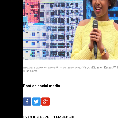
የቡሄ አዝናኝ ጨዋታ እና ሽልማቶች ከቅዳሜ ከሰዓት ተመልካቾች ጋር /Kidamen Keseat Wit
Buhe Game...
Post on social media
|||> CLICK HERE TO EMBED <|||