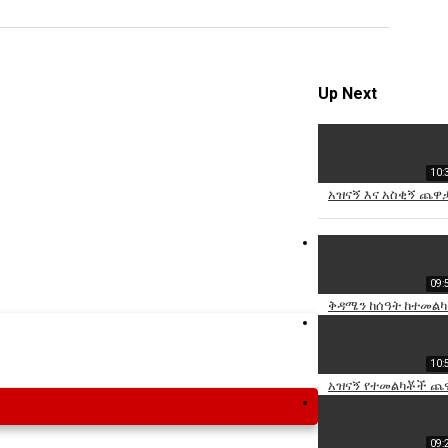
Specify
Reason
Up Next
10:
Cancel
አዝናኝ እና አስቂኝ ጨዋ
Report th
09:
ቅዳሜን ከሰዓት ከተመልካቾ
10:
አዝናኝ የተመልካቾች ጨዋ
09: