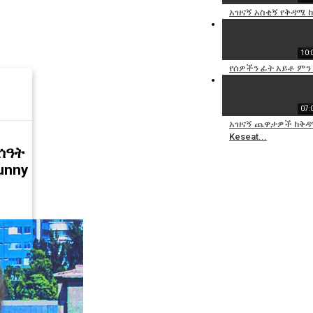
አዝናኝ አስቂኝ የቅዳሜ 
10:
የሰዎችን ፊት አይቶ ምን 
07:
አዝናኝ ጨዋታዎች ከቅዳ
Keseat...
ሰዓት
unny