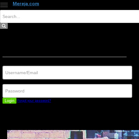
Mereja.com
×
Close
Sign in
Username/Email
Password
Login
Forgot your password?