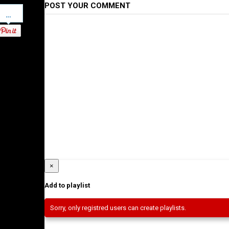
POST YOUR COMMENT
Pinterest
×
Add to playlist
Sorry, only registred users can create playlists.