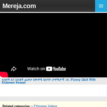
Mereja.com
አዝናኝ እና አስቂኝ ጨዋታ ከቅዳሜ ከሰዓት ታዳሚዎች ጋር /Funny Q&A With
Kidamen Keseat
Related categories
: •
Ethiopian Videos