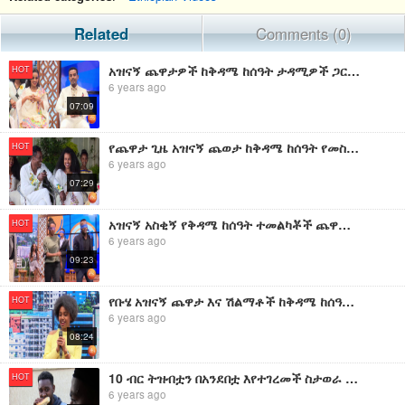
Related
Comments (0)
አዝናኝ ጨዋታዎች ከቅዳሜ ከሰዓት ታዳሚዎች ጋር/Kidamen Keseat Funny Game
HOT
6 years ago
07:09
የጨዋታ ጊዜ አዝናኝ ጨወታ ከቅዳሜ ከሰዓት የመስቀል በዓል ታዳሚዎች ጋር/Ye Chewata Gize With Kidamen Keseat
HOT
6 years ago
07:29
አዝናኝ አስቂኝ የቅዳሜ ከሰዓት ተመልካቾች ጨዋታዎች በቅዳሜ ከሰዓት /Kidamen Keseat Funny Game With Aoudencess
HOT
6 years ago
09:23
የቡሄ አዝናኝ ጨዋታ እና ሽልማቶች ከቅዳሜ ከሰዓት ተመልካቾች ጋር /Kidamen Keseat With Funny Buhe Game
HOT
6 years ago
08:24
10 ብር ትዝብቷን በአንደበቷ እየተገረመች ስታወራ ልዩ አዝናኝ ድራማ ከቅዳሜ ከሰዓት/Kidamen Keseat 10 Birr Funny Comment
HOT
6 years ago