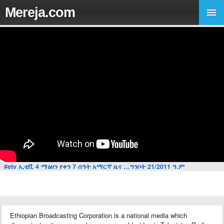
Mereja.com
#etv ኢቲቪ 4 ማዕዘን የቀን 7 ሰዓት አማርኛ ዜና …ግንቦት 21/2011 ዓ.ም
Ethiopian Broadcasting Corporation is a national media which