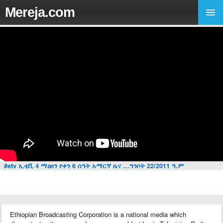
Mereja.com
#etv ኢቲቪ 4 ማዕዘን የቀን 6 ሰዓት አማርኛ ዜና …ግንቦት 22/2011 ዓ.ም
Ethiopian Broadcasting Corporation is a national media which