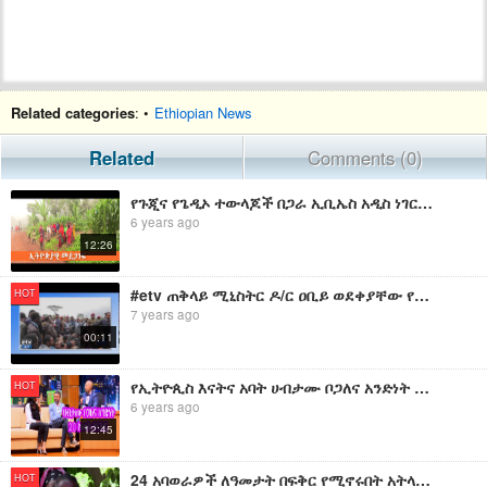
Related categories
: •
Ethiopian News
Related
Comments (0)
የጉጂና የጌዲኦ ተውላጆች በጋራ ኢቢኤስ አዲስ ነገር EBS What's New September 16
6 years ago
12:26
#etv ጠቅላይ ሚኒስትር ዶ/ር ዐቢይ ወደቀያቸው የተመለሱ የጉጂና የጌዴኦ ማኅበረሰብ አባላትን አነጋገሩ፡፡
HOT
7 years ago
00:11
የኢትዮጲስ እናትና አባት ሀብታሙ ቦጋለና አንድነት 20 አመት በፍቅር | Part 1
HOT
6 years ago
12:45
24 አባወራዎች ለዓመታት በፍቅር የሚኖሩበት አትላስ አከባቢ የሚገኘው 168 ግቢ
HOT