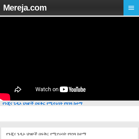
Mereja.com
የጉጂና ጌዲኦ ህዝቦች በፍቅር የሚኖሩባት የጓንጓ ከተማ
የጉጂና ጌዲኦ ህዝቦች በፍቅር የሚኖሩባት የጓንጓ ከተማ