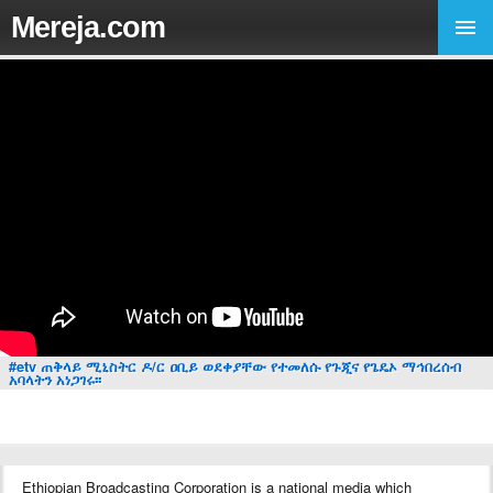
Mereja.com
#etv ጠቅላይ ሚኒስትር ዶ/ር ዐቢይ ወደቀያቸው የተመለሱ የጉጂና የጌዴኦ ማኅበረሰብ
አባላትን አነጋገሩ፡፡
Ethiopian Broadcasting Corporation is a national media which