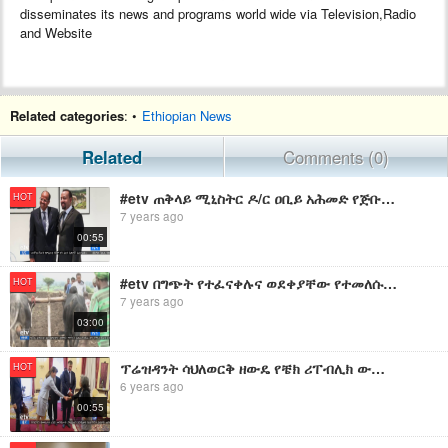
disseminates its news and programs world wide via Television,Radio
and Website
Related categories
: •
Ethiopian News
Related
Comments (0)
#etv ጠቅላይ ሚኒስትር ዶ/ር ዐቢይ አሕመድ የጅቡቲ የውጭ ጉዳይና ዓለም አቀፍ ግንኙነት ሚኒስትር ማሕሙድ አሊ ዩሱፍን አነጋገሩ።
HOT
7 years ago
00:55
#etv በግጭት የተፈናቀሉና ወደቀያቸው የተመለሱ የማዕከላዊ ጎንደር ዞን አርሶ አደሮች የግብርና ግብዓቶች በወቅቱ እንዳልቀረበላቸው ገለጹ፡፡
HOT
7 years ago
03:00
ፕሬዝዳንት ሳህለወርቅ ዘውዴ የቼክ ሪፐብሊክ ውጭ ጉዳይ ሚኒስትር ቶማስ ፔትሪክን ተቀብለው አነጋገሩ | EBC
HOT
6 years ago
00:55