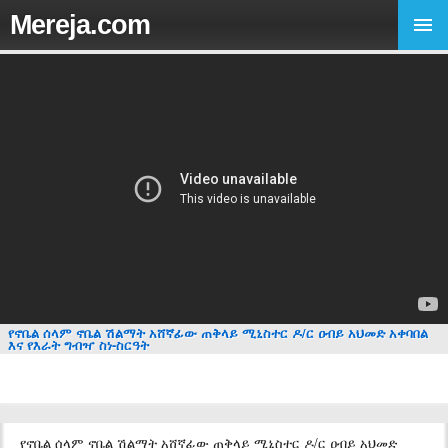
Mereja.com
የኖቤል ሰላም ኖቤል ሽልማት አሸኛፊው ጠቅላይ ሚኒስተር ዶ/ር ዐብይ አህመድ አቀባበል
እና የእራት ግብዣ ስነ-ስርዓት
የኖቤል ሰላም ኖቤል ሽልማት አሸኛፊው ጠቅላይ ሚኒስተር ዶ/ር ዐብይ አህመድ