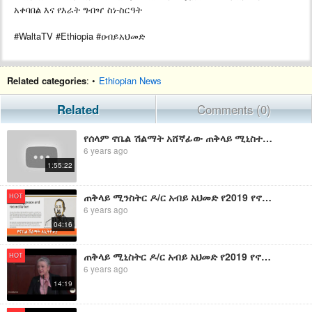
አቀባበል እና የእራት ግብዣ ስነ-ስርዓት
#WaltaTV #Ethiopia #ዐብይአህመድ
Related categories
: •
Ethiopian News
Related
Comments (0)
የሰላም ኖቤል ሽልማት አሸኛፊው ጠቅላይ ሚኒስተር ዶ/ር ዐብይ አህመድ አቀባበል ስነ-ስርዓት
6 years ago
1:55:22
ጠቅላይ ሚንስትር ዶ/ር አብይ አህመድ የ2019 የኖቤል የሰላም ሽልማት አሸናፊ ሆኑ።
HOT
6 years ago
04:16
ጠቅላይ ሚኒስትር ዶ/ር አብይ አህመድ የ2019 የኖቤል የሰላም ሽልማት አሸናፊ ሆኑ
HOT
6 years ago
14:19