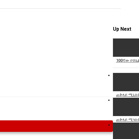
Specify
Reason
Up Next
Cancel
100ኛው የኖቤ
Report th
ጠቅላይ ሚኒስትር
ጠቅላይ ሚንስትር