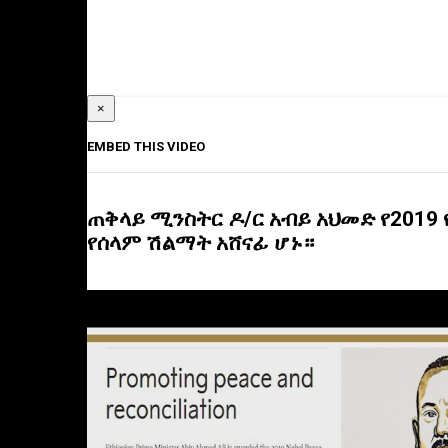
×
EMBED THIS VIDEO
ጠቅላይ ሚንስትር ዶ/ር አብይ አህመድ የ2019 
የሰላም ሽልማት አሸናፊ ሆኑ።