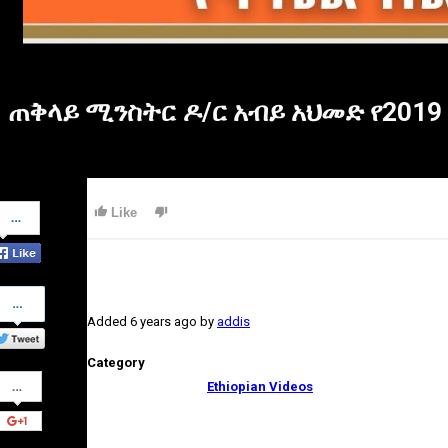
ጠቅላይ ሚንስትር ዶ/ር አብይ አህመድ የ2019
Share
Like
on
Facebook
Share
on
Added
6 years ago
by
addis
Twitter
Category
Share
Ethiopian Videos
on
Google+