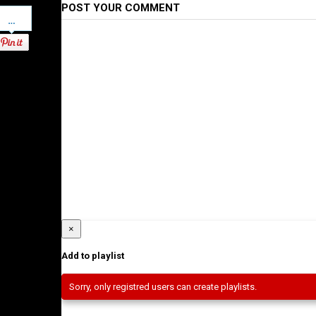
POST YOUR COMMENT
Pinterest
×
Add to playlist
Sorry, only registred users can create playlists.