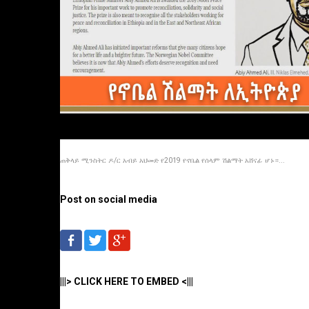
ጠቅላይ ሚንስትር ዶ/ር አብይ አህመድ የ2019 የኖቤል የሰላም ሽልማት አሸናፊ ሆኑ።...
Post on social media
|||> CLICK HERE TO EMBED <|||