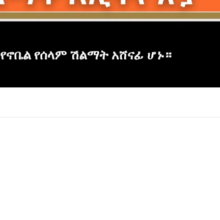
 የኖቤል የሰላም ሽልማት አሸናፊ ሆኑ።
×
Report
this
video