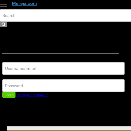
Mereja.com
×
Close
Sign in
Username/Email
Password
Login
Forgot your password?