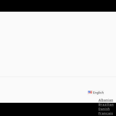
English
Albanian
Brazilian
Danish
Français