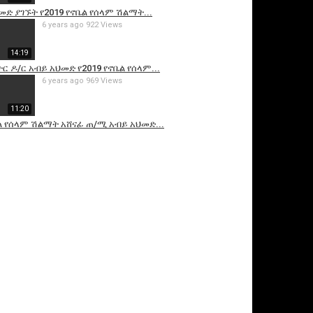
መድ ያገኙት የ2019 የኖቤል የሰላም ሽልማት...
6 years ago
922 Views
14:19
 ዶ/ር አብይ አህመድ የ2019 የኖቤል የሰላም...
6 years ago
969 Views
11:20
ል የሰላም ሽልማት አሸናፊ ጠ/ሚ አብይ አህመድ...