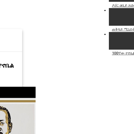
ዶ/ር ዐቢይ አህ
ጠቅላይ ሚኒስትር
100ኛው የኖቤ
የኖቤል