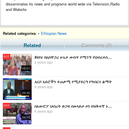
disseminates its news and programs world wide via Television,Radio
and Website
Related categories
: •
Ethiopian News
Related
Comments (0)
#etv በአስቸጋሪ ሁኔታ ውስጥ የሚገኙ የህብረተሰብ ክፍሎችን ተባብሮ ለመደበኛ ኑሮ ማብቃት እንደሚገባ ተገለፀ፡፡
HOT
6 years ago
03:01
አርሶ አደሮችን ተጠቃሚ የሚያደርግ የግብርና ልማት
6 years ago
05:40
በአውሮፓ ህብረት ድጋፍ በወላይታ ዞን በዝቅተኛ ኑሮ ላይ የሚገኙ የህብረተሰብ ክፍሎችን ከድህነት ለማውጣት የጥሪት ግንባታ ስራ እየተከናወነ ነው
HOT
6 years ago
04:13