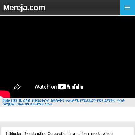
Mereja.com
#etv ከ23 ሺ በላይ የህብረተሰብ ክፍሎችን ተጠቃሚ የሚያደርግ የደን ልማትና ጥበቃ
ኘሮጀክት በካፋ ዞን እየተካሄደ ነው፡፡
Ethiopian Broadcasting Corporation is a national media which