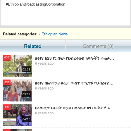
#EthiopianBroadcastingCorporation
Related categories
: •
Ethiopian News
Related
Comments (0)
#etv ከ23 ሺ በላይ የህብረተሰብ ክፍሎችን ተጠቃሚ የሚያደርግ የደን ልማትና ጥበቃ ኘሮጀክት በካፋ ዞን እየተካሄደ ነው፡፡
HOT
6 years ago
02:28
#etv በአስቸጋሪ ሁኔታ ውስጥ የሚገኙ የህብረተሰብ ክፍሎችን ተባብሮ ለመደበኛ ኑሮ ማብቃት እንደሚገባ ተገለፀ፡፡
HOT
6 years ago
03:01
በአውሮፓ ህብረት ድጋፍ በወላይታ ዞን በዝቅተኛ ኑሮ ላይ የሚገኙ የህብረተሰብ ክፍሎችን ከድህነት ለማውጣት የጥሪት ግንባታ ስራ እየተከናወነ ነው
HOT
6 years ago
04:13