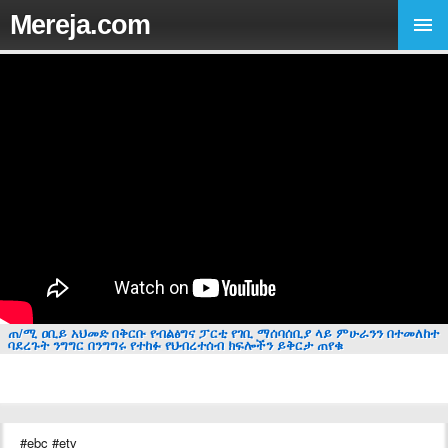
Mereja.com
ጠ/ሚ ዐቢይ አህመድ በቅርቡ የብልፅግና ፓርቲ የገቢ ማሰባሰቢያ ላይ ምሁራንን በተመለከተ
ባደረጉት ንግግር በንግግሩ የተከፉ የህብረተሰብ ክፍሎችን ይቅርታ ጠየቁ
#ebc #etv