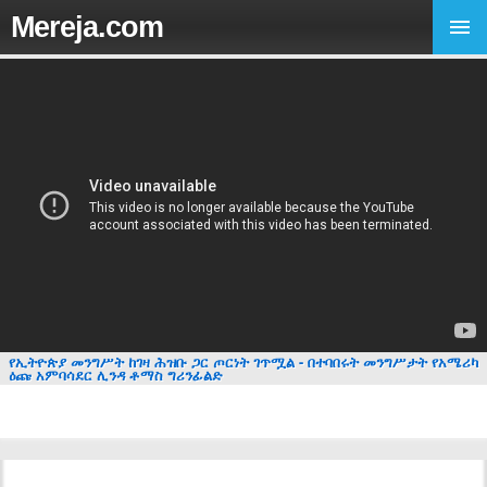
Mereja.com
የኢትዮጵያ መንግሥት ከገዛ ሕዝቡ ጋር ጦርነት ገጥሟል - በተባበሩት መንግሥታት የአሜሪካ
ዕጩ አምባሳደር ሊንዳ ቶማስ ግሪንፊልድ