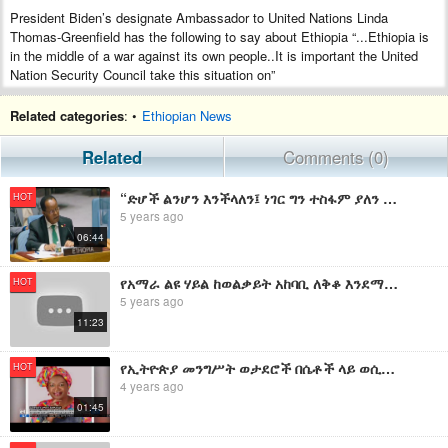
President Biden’s designate Ambassador to United Nations Linda
Thomas-Greenfield has the following to say about Ethiopia “...Ethiopia is
in the middle of a war against its own people..It is important the United
Nation Security Council take this situation on”
በተባበሩት መንግሥታት የአሜሪካ ዕጩ አምባሳደር ሊንዳ ቶማስ ግሪንፊልድ በኢትዮጵያ
Related categories
: •
Ethiopian News
ትግራይ ክልል ያለው ሁኔታ እንደሚያሳስባቸው ሹመታቸውን ለማጽደቅ ለተሰየመው
የላይኛው ምክር ቤት ተናግረዋል፡፡ የኢትዮጵ መንግሥት ከገዛ ሕዝቡ ጋር ጦርነት ገጥሟል-
Related
Comments (0)
ብለዋል ግሪንፊልድ፡፡ የተባበሩት መንግሥታት ድርጅት ለዚህ ሁኔታ ምን ምላሽ መስጠት
እንዳለበት እንዲያሰላስልም መክረዋል፡፡ በክልሉ የሰብዓዊ ሁኔታው እንዳሽቆለቀለ የገለጹት
“ድሆች ልንሆን እንችላለን፤ ነገር ግን ተስፋም ያለን ሕዝብ ነን" በተባበሩት መንግሥታት ድርጅት የኢትዮጵያ አምባሳደር ታዬ አፅቀስላሴ
HOT
አምባሳደሯ፣ ተመድ ከመንግሥት ጋር ግልጽ ንግግር ማድረግ እንደሚያስፈልገው
5 years ago
አውስተዋል፡፡
06:44
የአማራ ልዩ ሃይል ከወልቃይት አከባቢ ለቅቆ እንደማይወጣ በተባበሩት መንግስታት የኢትዮጵያ አምባሳደር አስታወቁ
HOT
5 years ago
11:23
የኢትዮጵያ መንግሥት ወታደሮች በሴቶች ላይ ወሲባዊ ጥቃት ፈፅመዋል ሽለመባሉ ማረጋገጫ እንዳልተገኘ የተባበሩት መንግሥታት ድርጅት ባለሥልጣናት ገለፁ፡፡|etv
HOT
4 years ago
01:45