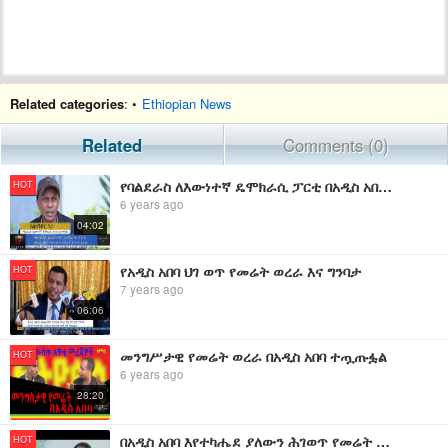
Related categories
: •
Ethiopian News
Related
Comments (0)
የባልደራስ ለእውነተኛ ዴሞክራሲ ፓርቲ በአዲስ አበባ የሚደረገውን የመሬት ቅርምት አወገዘ።
HOT
6 years ago
04:02
የአዲስ አበባ ህገ ወጥ የመሬት ወረራ እና ግንባታ
HOT
7 years ago
06:06
መንግሥታዊ የመሬት ወረራ በአዲስ አበባ ተጧጡፏል
HOT
6 years ago
28:20
በአዲስ አበባ እየተካሔደ ያለውን ሕገወጥ የመሬት ወረራ ወ/ሮ አዳነች አበቤ አመኑ።
HOT