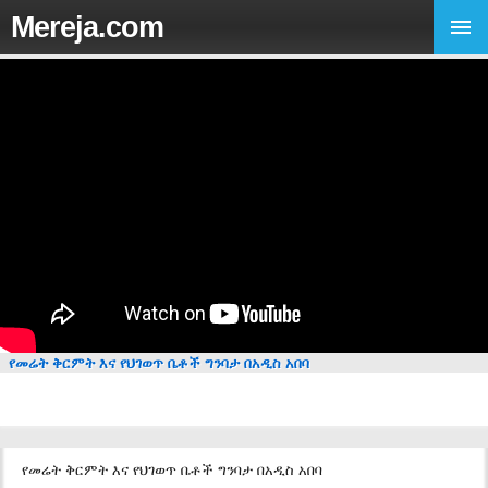
Mereja.com
የመሬት ቅርምት እና የህገወጥ ቤቶች ግንባታ በአዲስ አበባ
የመሬት ቅርምት እና የህገወጥ ቤቶች ግንባታ በአዲስ አበባ